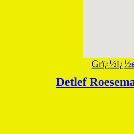
Grï¿½ï¿½e
Detlef Roesem