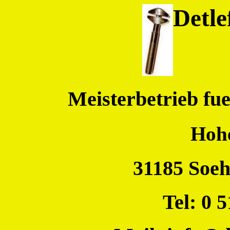
Detl
Meisterbetrieb fu
Hoh
31185 Soe
Tel: 0 